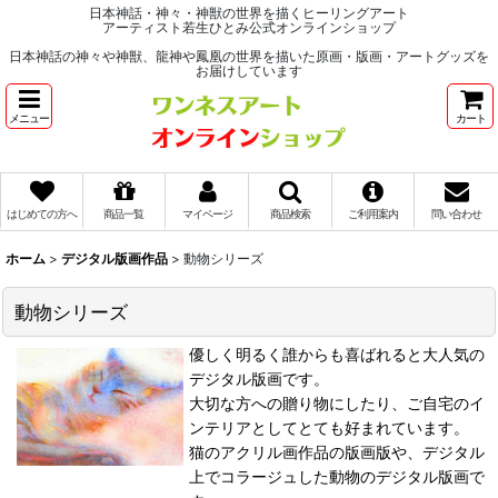
日本神話・神々・神獣の世界を描くヒーリングアート
アーティスト若生ひとみ公式オンラインショップ
日本神話の神々や神獣、龍神や鳳凰の世界を描いた原画・版画・アートグッズを
お届けしています
メニュー
カート
はじめての方へ
商品一覧
マイページ
商品検索
ご利用案内
問い合わせ
ホーム
>
デジタル版画作品
>
動物シリーズ
動物シリーズ
優しく明るく誰からも喜ばれると大人気の
デジタル版画です。
大切な方への贈り物にしたり、ご自宅のイ
ンテリアとしてとても好まれています。
猫のアクリル画作品の版画版や、デジタル
上でコラージュした動物のデジタル版画で