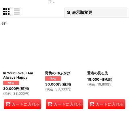
す。
表示順変更
閉じる
6
件
表示数
:
並び順
:
絞り込む
In Your Love, I Am
野梅の ゆふかげ
賢者の見る先
Always Happy
18,000
円
(税別)
(
税込
:
19,800
円
)
30,000
円
(税別)
30,000
円
(税別)
(
税込
:
33,000
円
)
(
税込
:
33,000
円
)
カートに入れる
カートに入れる
カートに入れる