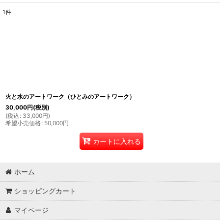
1
件
表示数
:
並び順
:
火と水のアートワーク（ひとみのアートワーク）
30,000
円
(税別)
(
税込
:
33,000
円
)
希望小売価格
:
50,000
円
カートに入れる
ホーム
ショッピングカート
マイページ