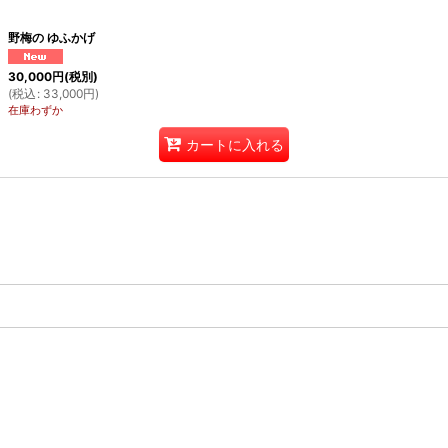
野梅の ゆふかげ
30,000
円
(税別)
(
税込
:
33,000
円
)
在庫わずか
カートに入れる