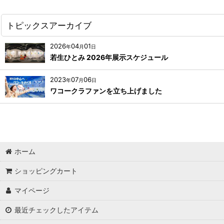
トピックスアーカイブ
2026
04
01
年
月
日
若生ひとみ 2026年展示スケジュール
2023
07
06
年
月
日
ワコークラファンを立ち上げました
ホーム
ショッピングカート
マイページ
最近チェックしたアイテム