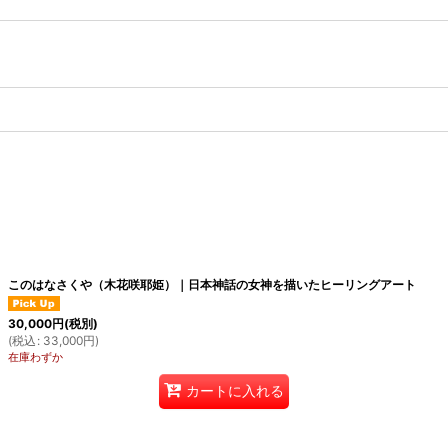
このはなさくや（木花咲耶姫）｜日本神話の女神を描いたヒーリングアート
30,000
円
(税別)
(
税込
:
33,000
円
)
在庫わずか
カートに入れる