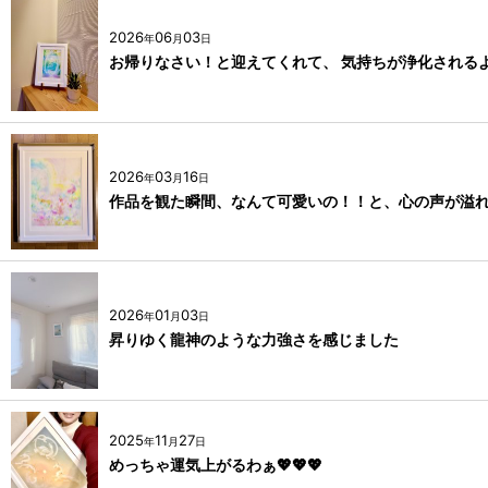
2026
06
03
年
月
日
お帰りなさい！と迎えてくれて、 気持ちが浄化される
2026
03
16
年
月
日
作品を観た瞬間、なんて可愛いの！！と、心の声が溢
2026
01
03
年
月
日
昇りゆく龍神のような力強さを感じました
2025
11
27
年
月
日
めっちゃ運気上がるわぁ💖💖💖