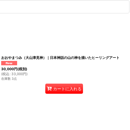
おおやまつみ（大山津見神）｜日本神話の山の神を描いたヒーリングアート
30,000
円
(税別)
(
税込
:
33,000
円
)
在庫数 3点
カートに入れる