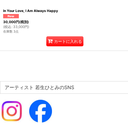
In Your Love, I Am Always Happy
30,000
円
(税別)
(
税込
:
33,000
円
)
在庫数 3点
カートに入れる
アーティスト 若生ひとみのSNS