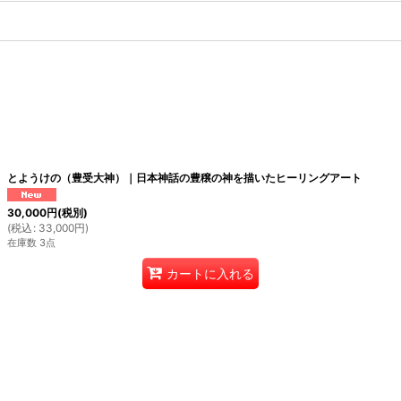
とようけの（豊受大神）｜日本神話の豊穣の神を描いたヒーリングアート
30,000
円
(税別)
(
税込
:
33,000
円
)
在庫数 3点
カートに入れる