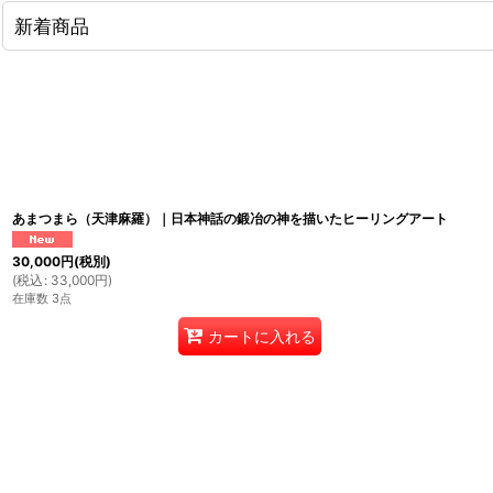
新着商品
あまつまら（天津麻羅）｜日本神話の鍛冶の神を描いたヒーリングアート
30,000
円
(税別)
(
税込
:
33,000
円
)
在庫数 3点
カートに入れる