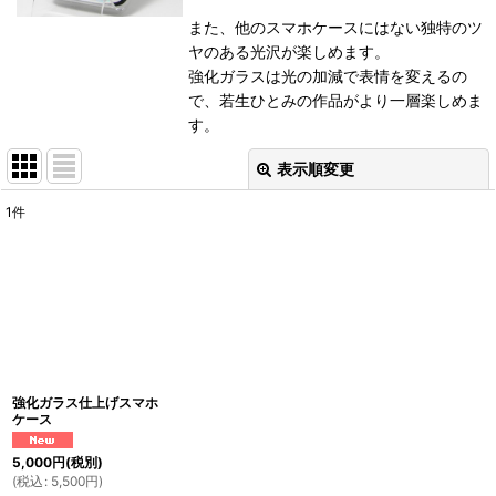
また、他のスマホケースにはない独特のツ
ヤのある光沢が楽しめます。
強化ガラスは光の加減で表情を変えるの
で、若生ひとみの作品がより一層楽しめま
す。
表示順変更
閉じる
1
件
表示数
:
並び順
:
絞り込む
強化ガラス仕上げスマホ
ケース
5,000
円
(税別)
(
税込
:
5,500
円
)