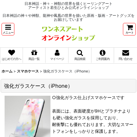
日本神話・神々・神獣の世界を描くヒーリングアート
アーティスト若生ひとみ公式オンラインショップ
日本神話の神々や神獣、龍神や鳳凰の世界を描いた原画・版画・アートグッズを
お届けしています
メニュー
カート
はじめての方へ
商品一覧
マイページ
商品検索
ご利用案内
問い合わせ
ホーム
>
スマホケース
>
強化ガラスケース（iPhone）
強化ガラスケース（iPhone）
○強化ガラス仕上げスマホケースです
表面には、表面硬度が9Hとプラチナより
も硬い強化ガラスを採用しており、
耐衝撃にも優れております。大切なスマー
トフォンをしっかりと保護します。