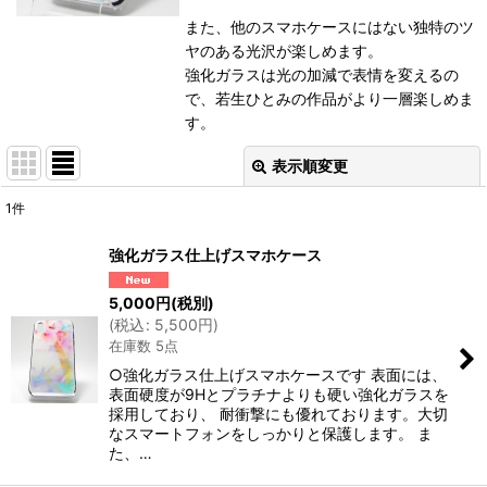
また、他のスマホケースにはない独特のツ
ヤのある光沢が楽しめます。
強化ガラスは光の加減で表情を変えるの
で、若生ひとみの作品がより一層楽しめま
す。
表示順変更
閉じる
1
件
表示数
:
強化ガラス仕上げスマホケース
並び順
:
5,000
円
(税別)
(
税込
:
5,500
円
)
在庫数 5点
絞り込む
○強化ガラス仕上げスマホケースです 表面には、
表面硬度が9Hとプラチナよりも硬い強化ガラスを
採用しており、 耐衝撃にも優れております。大切
なスマートフォンをしっかりと保護します。 ま
た、…