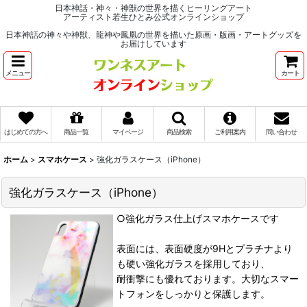
日本神話・神々・神獣の世界を描くヒーリングアート
アーティスト若生ひとみ公式オンラインショップ
日本神話の神々や神獣、龍神や鳳凰の世界を描いた原画・版画・アートグッズを
お届けしています
メニュー
カート
はじめての方へ
商品一覧
マイページ
商品検索
ご利用案内
問い合わせ
ホーム
>
スマホケース
>
強化ガラスケース（iPhone）
強化ガラスケース（iPhone）
○強化ガラス仕上げスマホケースです
表面には、表面硬度が9Hとプラチナより
も硬い強化ガラスを採用しており、
耐衝撃にも優れております。大切なスマー
トフォンをしっかりと保護します。