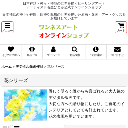
日本神話・神々・神獣の世界を描くヒーリングアート
アーティスト若生ひとみ公式オンラインショップ
日本神話の神々や神獣、龍神や鳳凰の世界を描いた原画・版画・アートグッズを
お届けしています
メニュー
カート
はじめての方へ
商品一覧
マイページ
商品検索
ご利用案内
問い合わせ
ホーム
>
デジタル版画作品
>
花シリーズ
花シリーズ
優しく明るく誰からも喜ばれると大人気の
デジタル版画です。
大切な方への贈り物にしたり、ご自宅のイ
ンテリアとしてとても好まれています。
花の表現を用いています。