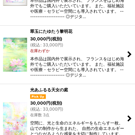
本作品は国内外で展示され、 フランスをはじめ海
外でもご購入いただいています。 また、福祉施設
や医療・セラピー空間にも導入されています。 --
------------------- ◎デジタ…
翠玉にたゆたう黎明花
30,000
円
(税別)
(
税込
:
33,000
円
)
在庫わずか
本作品は国内外で展示され、 フランスをはじめ海
外でもご購入いただいています。 また、福祉施設
や医療・セラピー空間にも導入されています。 --
------------------- ◎デジタ…
光あふるる天女の庭
30,000
円
(税別)
(
税込
:
33,000
円
)
在庫数 3点
空間に、光と生命のエネルギーをもたらす一枚。
山での制作から生まれた、 自然の生命エネルギー
とつながるような感覚を大切に制作しています。