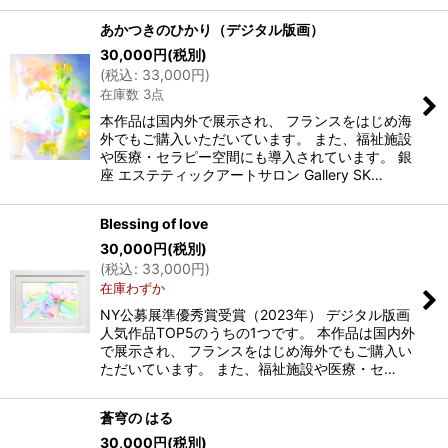
あかつきのひかり（デジタル版画）
30,000
円
(税別)
(
税込
:
33,000
円
)
在庫数 3点
本作品は国内外で展示され、 フランスをはじめ海
外でもご購入いただいています。 また、福祉施設
や医療・セラピー空間にも導入されています。 銀
座 エステティックアートサロン Gallery SK…
Blessing of love
30,000
円
(税別)
(
税込
:
33,000
円
)
在庫わずか
NY公募展準優秀賞受賞（2023年） デジタル版画
人気作品TOP5のうちの1つです。 本作品は国内外
で展示され、 フランスをはじめ海外でもご購入い
ただいています。 また、福祉施設や医療・セ…
蒼穹の はる
30,000
円
(税別)