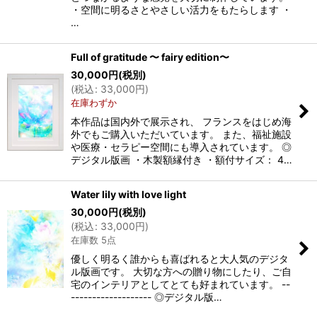
・空間に明るさとやさしい活力をもたらします ・
…
Full of gratitude 〜 fairy edition〜
30,000
円
(税別)
(
税込
:
33,000
円
)
在庫わずか
本作品は国内外で展示され、 フランスをはじめ海
外でもご購入いただいています。 また、福祉施設
や医療・セラピー空間にも導入されています。 ◎
デジタル版画 ・木製額縁付き ・額付サイズ： 4…
Water lily with love light
30,000
円
(税別)
(
税込
:
33,000
円
)
在庫数 5点
優しく明るく誰からも喜ばれると大人気のデジタ
ル版画です。 大切な方への贈り物にしたり、ご自
宅のインテリアとしてとても好まれています。 --
------------------- ◎デジタル版…