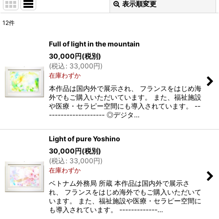
表示順変更
閉じる
12
件
表示数
:
Full of light in the mountain
30,000
円
(税別)
並び順
:
(
税込
:
33,000
円
)
在庫わずか
絞り込む
本作品は国内外で展示され、 フランスをはじめ海
外でもご購入いただいています。 また、福祉施設
や医療・セラピー空間にも導入されています。 --
------------------- ◎デジタ…
Light of pure Yoshino
30,000
円
(税別)
(
税込
:
33,000
円
)
在庫わずか
ベトナム外務局 所蔵 本作品は国内外で展示さ
れ、 フランスをはじめ海外でもご購入いただいて
います。 また、福祉施設や医療・セラピー空間に
も導入されています。 -------------…