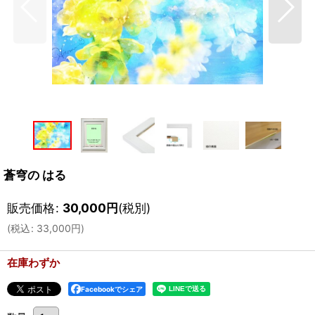
蒼穹の はる
販売価格
:
30,000
円
(税別)
(
税込
:
33,000
円
)
在庫わずか
Facebookでシェア