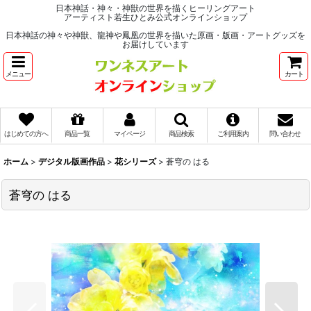
日本神話・神々・神獣の世界を描くヒーリングアート
アーティスト若生ひとみ公式オンラインショップ
日本神話の神々や神獣、龍神や鳳凰の世界を描いた原画・版画・アートグッズを
お届けしています
メニュー
カート
はじめての方へ
商品一覧
マイページ
商品検索
ご利用案内
問い合わせ
ホーム
>
デジタル版画作品
>
花シリーズ
>
蒼穹の はる
蒼穹の はる