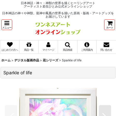
日本神話・神々・神獣の世界を描くヒーリングアート
アーティスト若生ひとみ公式オンラインショップ
日本神話の神々や神獣、龍神や鳳凰の世界を描いた原画・版画・アートグッズを
お届けしています
メニュー
カート
はじめての方へ
商品一覧
マイページ
商品検索
ご利用案内
問い合わせ
ホーム
>
デジタル版画作品
>
花シリーズ
>
Sparkle of life
Sparkle of life