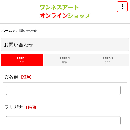
ホーム
>
お問い合わせ
お問い合わせ
STEP 1
STEP 2
STEP 3
入力
確認
完了
お名前
[
必須
]
フリガナ
[
必須
]