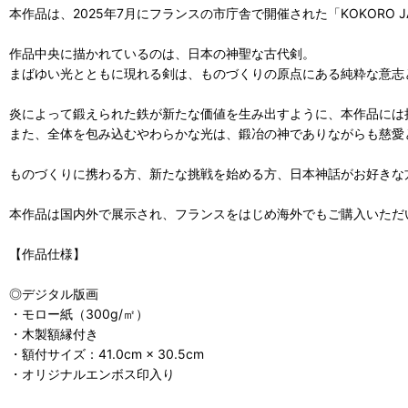
本作品は、2025年7月にフランスの市庁舎で開催された「KOKOR
作品中央に描かれているのは、日本の神聖な古代剣。
まばゆい光とともに現れる剣は、ものづくりの原点にある純粋な意志
炎によって鍛えられた鉄が新たな価値を生み出すように、本作品には
また、全体を包み込むやわらかな光は、鍛冶の神でありながらも慈愛
ものづくりに携わる方、新たな挑戦を始める方、日本神話がお好きな
本作品は国内外で展示され、フランスをはじめ海外でもご購入いただ
【作品仕様】
◎デジタル版画
・モロー紙（300g/㎡）
・木製額縁付き
・額付サイズ：41.0cm × 30.5cm
・オリジナルエンボス印入り