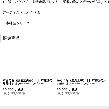
※ご覧いただいている端末環境により、実際の作品と色合いが異なっ
アーティスト 若生ひとみ
日本神話シリーズ
関連商品
すさのお（須佐之男命）｜日本神話の
かぐつち（迦具土神）｜日本神話の火
英雄神を描いたヒーリングアート
の神を描いたヒーリングアート
30,000
円
(税別)
30,000
円
(税別)
(
税込
:
33,000
円
)
(
税込
:
33,000
円
)