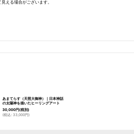
て見える場合がございます。
あまてらす（天照大御神）｜日本神話
の太陽神を描いたヒーリングアート
30,000
円
(税別)
(
税込
:
33,000
円
)