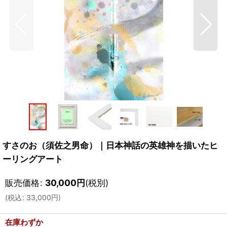
すさのお（須佐之男命）｜日本神話の英雄神を描いたヒ
ーリングアート
販売価格
:
30,000
円
(税別)
(
税込
:
33,000
円
)
在庫わずか