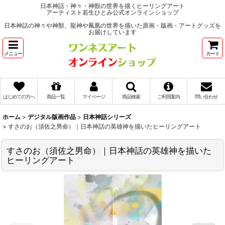
日本神話・神々・神獣の世界を描くヒーリングアート
アーティスト若生ひとみ公式オンラインショップ
日本神話の神々や神獣、龍神や鳳凰の世界を描いた原画・版画・アートグッズを
お届けしています
メニュー
カート
はじめての方へ
商品一覧
マイページ
商品検索
ご利用案内
問い合わせ
ホーム
>
デジタル版画作品
>
日本神話シリーズ
>
すさのお（須佐之男命）｜日本神話の英雄神を描いたヒーリングアート
すさのお（須佐之男命）｜日本神話の英雄神を描いた
ヒーリングアート