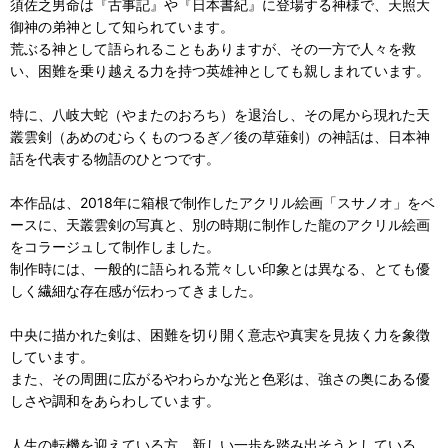
須佐之男命は『古事記』や『日本書紀』に登場する神様で、天照大
御神の弟神として知られています。
荒ぶる神として語られることもありますが、その一方で人々を救
い、困難を乗り越える力を持つ英雄神としても親しまれています。
特に、八岐大蛇（やまたのおろち）を退治し、その尾から現れた天
叢雲剣（あめのむらくものつるぎ／後の草薙剣）の神話は、日本神
話を代表する物語のひとつです。
本作品は、2018年に箱根で制作したアクリル絵画「スサノオ」をベ
ースに、天叢雲剣の写真と、別の時期に制作した龍のアクリル絵画
をコラージュして制作しました。
制作時には、一般的に語られる荒々しい印象とは異なる、とても優
しく繊細な存在感が伝わってきました。
中央に描かれた剣は、困難を切り開く意志や真実を見抜く力を象徴
しています。
また、その周囲に広がるやわらかな光と色彩は、強さの奥にある優
しさや調和をあらわしています。
人生の転機を迎えている方、新しい一歩を踏み出そうとしている