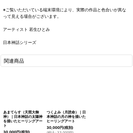
※ご覧いただいている端末環境により、実際の作品と色合いが異な
って見える場合がございます。
アーティスト 若生ひとみ
日本神話シリーズ
関連商品
あまてらす（天照大御
つくよみ（月読命）｜日
神）｜日本神話の太陽神
本神話の月の神を描いた
を描いたヒーリングアー
ヒーリングアート
ト
30,000
円
(税別)
30,000
円
(税別)
(
税込
:
33,000
円
)