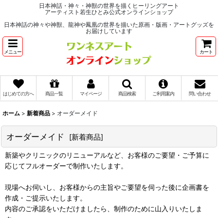
日本神話・神々・神獣の世界を描くヒーリングアート
アーティスト若生ひとみ公式オンラインショップ
日本神話の神々や神獣、龍神や鳳凰の世界を描いた原画・版画・アートグッズを
お届けしています
メニュー
カート
はじめての方へ
商品一覧
マイページ
商品検索
ご利用案内
問い合わせ
ホーム
>
新着商品
>
オーダーメイド
オーダーメイド
[
新着商品
]
新築やクリニックのリニューアルなど、お客様のご要望・ご予算に
応じてフルオーダーで制作いたします。
現場へお伺いし、お客様からの主旨やご要望を伺った後に企画書を
作成・ご提示いたします。
内容のご承認をいただけましたら、制作のために山入りいたしま