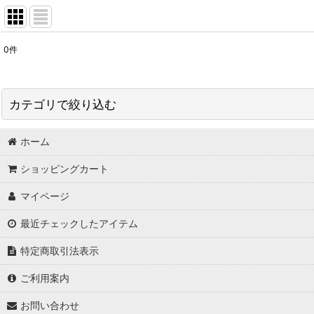
0
件
表示数
:
並び順
:
カテゴリで絞り込む
ホーム
デジタル版画作品 (全商品)
ショッピングカート
マイページ
花シリーズ
最近チェックしたアイテム
自然シリーズ
特定商取引法表示
ご利用案内
日本神話シリーズ
お問い合わせ