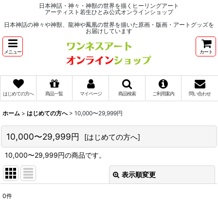
日本神話・神々・神獣の世界を描くヒーリングアート
アーティスト若生ひとみ公式オンラインショップ
日本神話の神々や神獣、龍神や鳳凰の世界を描いた原画・版画・アートグッズを
お届けしています
メニュー
カート
はじめての方へ
商品一覧
マイページ
商品検索
ご利用案内
問い合わせ
ホーム
>
はじめての方へ
>
10,000〜29,999円
10,000〜29,999円
[
はじめての方へ
]
10,000〜29,999円の商品です。
表示順変更
閉じる
0
件
表示数
: