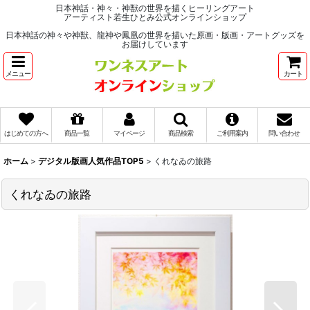
日本神話・神々・神獣の世界を描くヒーリングアート
アーティスト若生ひとみ公式オンラインショップ
日本神話の神々や神獣、龍神や鳳凰の世界を描いた原画・版画・アートグッズを
お届けしています
メニュー
カート
はじめての方へ
商品一覧
マイページ
商品検索
ご利用案内
問い合わせ
ホーム
>
デジタル版画人気作品TOP5
>
くれなゐの旅路
くれなゐの旅路