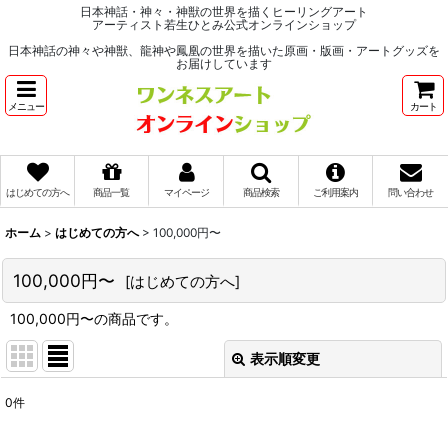
日本神話・神々・神獣の世界を描くヒーリングアート
アーティスト若生ひとみ公式オンラインショップ
日本神話の神々や神獣、龍神や鳳凰の世界を描いた原画・版画・アートグッズを
お届けしています
メニュー
カート
はじめての方へ
商品一覧
マイページ
商品検索
ご利用案内
問い合わせ
ホーム
>
はじめての方へ
>
100,000円〜
100,000円〜
[
はじめての方へ
]
100,000円〜の商品です。
表示順変更
閉じる
0
件
表示数
: