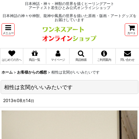
日本神話・神々・神獣の世界を描くヒーリングアート
アーティスト若生ひとみ公式オンラインショップ
日本神話の神々や神獣、龍神や鳳凰の世界を描いた原画・版画・アートグッズを
お届けしています
メニュー
カート
はじめての方へ
商品一覧
マイページ
商品検索
ご利用案内
問い合わせ
ホーム
>
お客様からの感想
>
相性は玄関がいいみたいです
相性は玄関がいいみたいです
2013
08
14
年
月
日